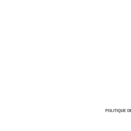
POLITIQUE D
Adresse : Douala - Yaoundé, Cameroun