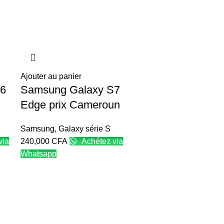
Ajouter au panier
S6
Samsung Galaxy S7
Edge prix Cameroun
Samsung
,
Galaxy série S
via
240,000
CFA
Achétez via
Whatsapp