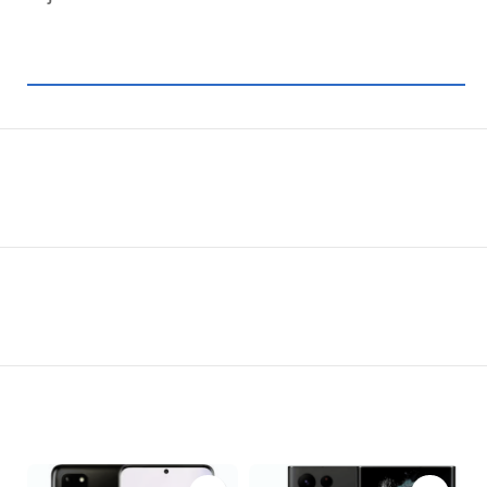
Pourquoi choisir le Samsung Galaxy S24
au Cameroun ?
Le Samsung Galaxy S24 est bien plus qu’un simple
smartphone ; il incarne l’innovation et l’excellence
technologique. Avec son écran Super AMOLED de
pointe offrant des couleurs éclatantes et des
contrastes saisissants, chaque image et vidéo
prend vie sous vos yeux. Son processeur
ultrarapide assure une performance fluide même
lors de tâches intensives, tandis que sa batterie
longue durée garantit une utilisation prolongée
sans souci de recharge fréquente. De plus, sa
caméra professionnelle capture des photos et des
vidéos d’une qualité exceptionnelle, vous
permettant de capturer chaque moment avec une
clarté remarquable. Disponible à un prix