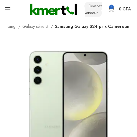
Devenez
0
0
CFA
vendeur
Samsung
Galaxy série S
Samsung Galaxy S24 prix Cameroun