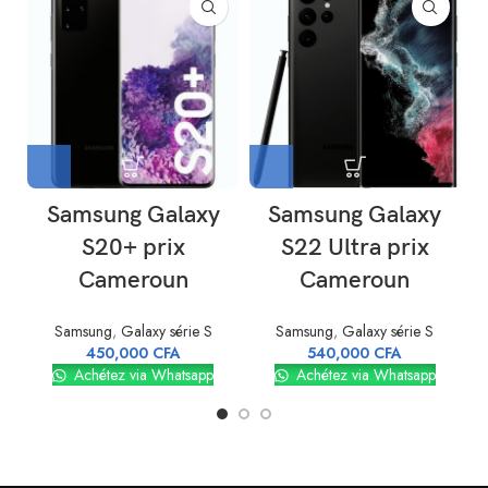
compétitif au Cameroun, le Samsung Galaxy S24
est le choix idéal pour ceux qui recherchent
l’excellence en matière de technologie mobile.
Samsung Galaxy
Samsung Galaxy
S20+ prix
S22 Ultra prix
Cameroun
Cameroun
Samsung
,
Galaxy série S
Samsung
,
Galaxy série S
450,000
CFA
540,000
CFA
Achétez via Whatsapp
Achétez via Whatsapp