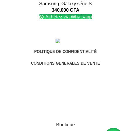
Samsung
,
Galaxy série S
340,000
CFA
Achétez via Whatsapp
POLITIQUE DE CONFIDENTIALITÉ
CONDITIONS GÉNÉRALES DE VENTE
Adresse : Douala - Yaoundé, Cameroun
Vous souhaitez devenir vendeur sur notre
plateforme ? Envoyez-nous un mail :
contact@kmertel.com
Par
Mans-Consulting
Copyright © 2024
Boutique