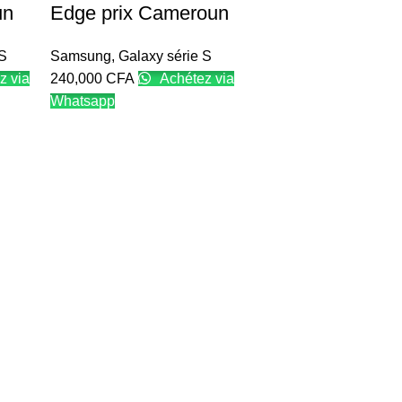
un
Edge prix Cameroun
 S
Samsung
,
Galaxy série S
z via
240,000
CFA
Achétez via
Whatsapp
Ajouter au panier
Samsung Galaxy
prix Cameroun
Samsung
,
Galaxy séri