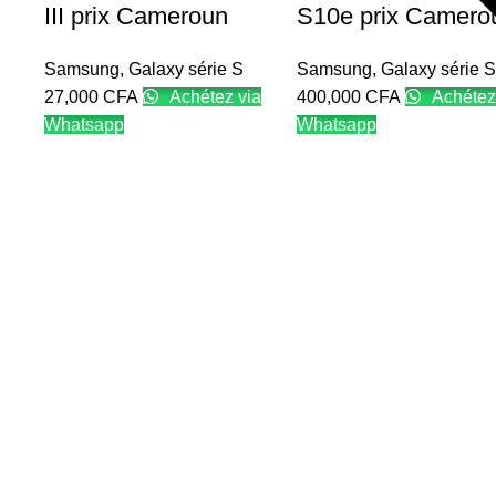
III prix Cameroun
S10e prix Camero
Samsung
,
Galaxy série S
Samsung
,
Galaxy série S
27,000
CFA
Achétez via
400,000
CFA
Achétez
Whatsapp
Whatsapp