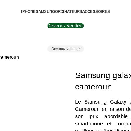
IPHONE
SAMSUNG
ORDINATEURS
ACCESSOIRES
Devenez vendeur
Devenez vendeur
 cameroun
Samsung galax
cameroun
Le Samsung Galaxy J
Cameroun en raison de
son prix abordable
smartphone et compar
meilleures offres dispon