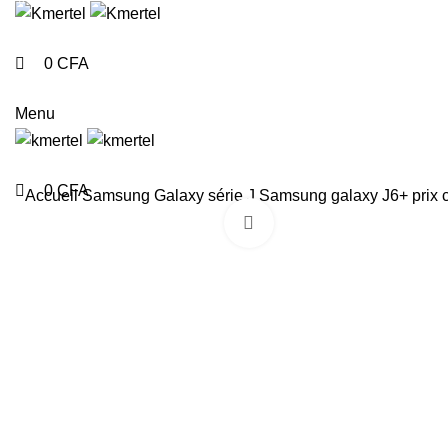
0
0
0
0
CFA
Menu
0
CFA
Accueil
Samsung
Galaxy série J
Samsung galaxy J6+ prix
Click to enlarge