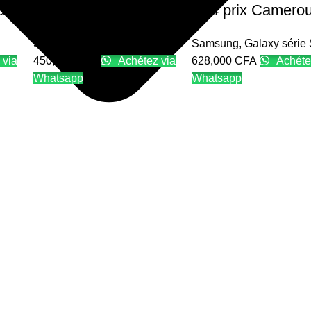
un
S20+ prix Cameroun
S24 prix Camero
Samsung
,
Galaxy série S
Samsung
,
Galaxy série
 via
450,000
CFA
Achétez via
628,000
CFA
Achéte
Whatsapp
Whatsapp