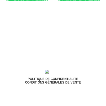
POLITIQUE DE CONFIDENTIALITÉ
CONDITIONS GÉNÉRALES DE VENTE
Adresse : Douala - Yaoundé, Cameroun
Vous souhaitez devenir vendeur sur notre
plateforme ? Envoyez-nous un mail :